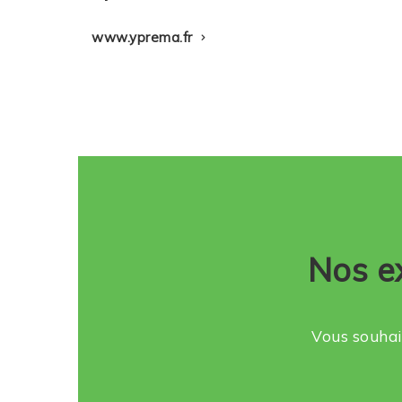
www.yprema.fr
Nos e
Vous souhait