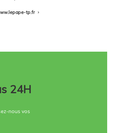
ww.lepape-tp.fr
us 24H
ssez-nous vos