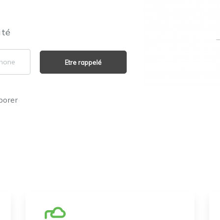
ité
Etre rappelé
borer